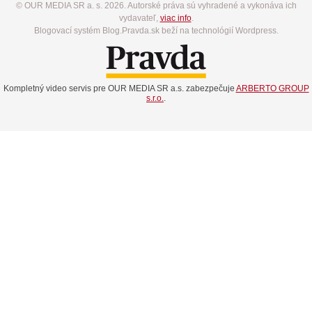
© OUR MEDIA SR a. s. 2026. Autorské práva sú vyhradené a vykonáva ich
vydavateľ,
viac info
.
Blogovací systém Blog.Pravda.sk beží na technológií Wordpress.
Kompletný video servis pre OUR MEDIA SR a.s. zabezpečuje
ARBERTO GROUP
s.r.o.
.