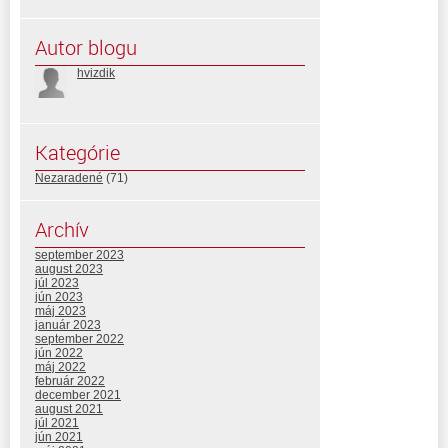
Autor blogu
hvizdik
Kategórie
Nezaradené
(71)
Archív
september 2023
august 2023
júl 2023
jún 2023
máj 2023
január 2023
september 2022
jún 2022
máj 2022
február 2022
december 2021
august 2021
júl 2021
jún 2021