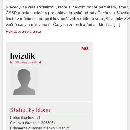
Niekedy, za čias socializmu, ktoré si celkom dobre pamätám, sme v n
ČSSR a bola spoločná pre obidva bratské národy Čechov a Slováko
často v médiach i od politikov počúvali okrídlenú vetu „Sovietsky 
večné časy a nikdy inak“. Časy sa zmenili a ľudia , ktorí sa […]
Pokračovanie článku
RSS
hvizdik
hvizdik.blog.pravda.sk
Štatistiky blogu
Počet článkov: 71
Celková čítanosť: 306805x
Priemerná čítanosť článkov: 4321x