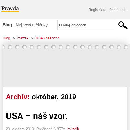
Registrácia
Prihlásenie
Blog
Najnovšie články
Najčítanejšie články
Blog
>
hvizdik
>
USA - náš vzor.
Najkomentovanejšie články
Zoznam blogov
Komerčné blogy
Archív:
október, 2019
USA – náš vzor.
29. októbra 2019, Prečítané 3 857x,
hvizdik