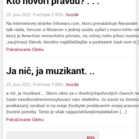
Kto hovorí pravdu? . . .
25. júna 2012, Prečítané 5 925x,
hvizdik
Na internetovej stránke Infowars.com, ktorú prevádzkuje Alexander 
talk rádia, hercom a filmárom v jednej osobe vyšiel v marci tohto r
ktorý je Američan nemeckého pôvodu, na voľnej nohe píšuci novinár
,zaujímavý článok, ktorého najdôležitejšie a podstatné časti som si 
Pokračovanie článku
Ja nič, ja muzikant. ..
19. júna 2012, Prečítané 3 894x,
hvizdik
a nič, ja muzikant… Skoro nikto sa v dnešnýchpohnutých časoch ne
často neodôvodnenomzvyšovaní cien všetkého, čo súvisí so životn
jeodkázaný zarábať si na svoje živobytie predávaním svojej pracovne
životné potreby. Tento je však najspoľahlivejšímplatiteľom […]
Pokračovanie článku
RSS