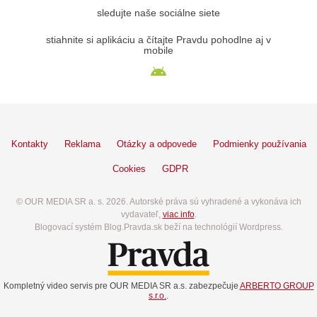
sledujte naše sociálne siete
stiahnite si aplikáciu a čítajte Pravdu pohodlne aj v
mobile
Kontakty
Reklama
Otázky a odpovede
Podmienky používania
Cookies
GDPR
© OUR MEDIA SR a. s. 2026. Autorské práva sú vyhradené a vykonáva ich
vydavateľ,
viac info
.
Blogovací systém Blog.Pravda.sk beží na technológií Wordpress.
Kompletný video servis pre OUR MEDIA SR a.s. zabezpečuje
ARBERTO GROUP
s.r.o.
.