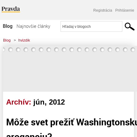
Registrácia
Prihlásenie
Blog
Najnovšie články
Najčítanejšie články
Blog
>
hvizdik
Najkomentovanejšie články
Zoznam blogov
Komerčné blogy
Archív:
jún, 2012
Môže svet prežiť Washingtonsk
aroganciu?