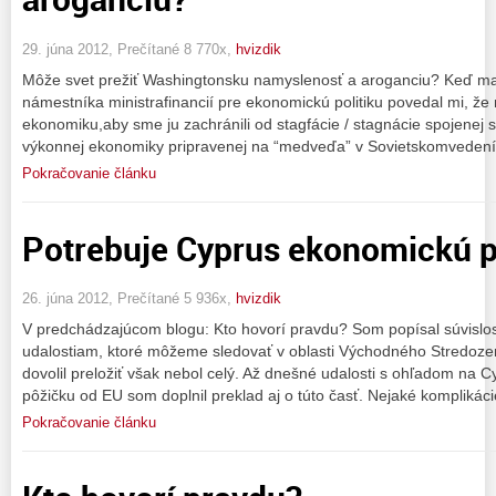
29. júna 2012, Prečítané 8 770x,
hvizdik
Môže svet prežiť Washingtonsku namyslenosť a aroganciu? Keď m
námestníka ministrafinancií pre ekonomickú politiku povedal mi, že
ekonomiku,aby sme ju zachránili od stagfácie / stagnácie spojenej s
výkonnej ekonomiky pripravenej na “medveďa” v Sovietskomvedení,
Pokračovanie článku
Potrebuje Cyprus ekonomickú
26. júna 2012, Prečítané 5 936x,
hvizdik
V predchádzajúcom blogu: Kto hovorí pravdu? Som popísal súvislos
udalostiam, ktoré môžeme sledovať v oblasti Východného Stredoze
dovolil preložiť však nebol celý. Až dnešné udalosti s ohľadom na C
pôžičku od EU som doplnil preklad aj o túto časť. Nejaké komplikáci
Pokračovanie článku