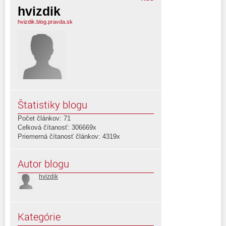
hvizdik
hvizdik.blog.pravda.sk
Štatistiky blogu
Počet článkov: 71
Celková čítanosť: 306669x
Priemerná čítanosť článkov: 4319x
Autor blogu
hvizdik
Kategórie